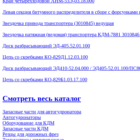
Кран четырехходовой AHМ-53Э-03.18.000
Левая секция битумного распределителя в сборе с форсунками 
Звездочка привода транспортера (3010845) ведущая
Звездочка натяжная (ведомая) транспортера КДМ-7881 301084
Диск разбрасывающий ЭД-405.52.01.100
Цепь со скребками КО-829Д1.12.03.100
Диск разбрасывающий ЭД410-52.04.000 / ЭД405-52.01.100/ПС80
Цепь со скребками КО-829Б1.03.17.100
Смотреть весь каталог
Запасные части для автогудронатора
Автогудронаторы
Оборудование для КДМ
Запасные части КДМ
Резцы для дорожных фрез
Техпластины армированные