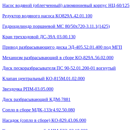
Насос водяной (облегченный) алюминиевый корпус НЦ-60/125
Редуктор водяного насоса КО829А.42.01.100
Гидроцилиндр поршневой МС 80/50х720-3.11.1(1425)
Кран трехходовой ДС-39А 03.00.130
Привод разбрасывающего диска ЭД-405.52.01.400 под МГП
Механизм разбрасывающий в сборе КО-829А.56.02.000
Диск пескоразбрасывателя ПС 90-52.01.200-01 вогнутый
Клапан центральный КО-815М.01.02.000
Звездочка РПМ-03.05.000
Диск разбрасывающий КДМ-7881
Сопло в сборе МДК-133г4.92.50.080
Насадок (сопло в сборе) КО-829.43.06.000