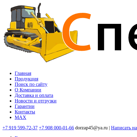
Перейти
к
основному
содержанию
Главная
Продукция
Основная
Поиск по сайту
навигация
O Компании
Доставка и оплата
Новости и отгрузки
Гарантии
Контакты
MAX
+7 919 599-72-37
+7 908 000-01-66
dorzap45@ya.ru |
Написать н