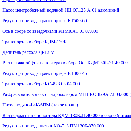
Насос центробежный водяной НЦ 60\125-А-01 алюминий
Редуктор привода транспортера RT500-60
Ось в сборе со звездочками РПМ8.А1-01.07.000
Транспортер в сборе КДМ-130Б
Делитель расхода ДР12-М
Вал натяжной (транспортера) в сборе Ось КДМ130Б-31.40.000
Редуктор привода транспортера RT300-45
Транспортер в сборе КО-823.03.04.000
Разбрасыватель в сб. с гидромотором МГП КО-829А.73.04.000 
Насос водяной 4К-6ПМ (левое вращ.)
Вал ведомый транспортера КДМ-130Б.31.40.000 в сборе (натяжн
Редуктор привода щетки КО-713 ПМ130Б-870.000