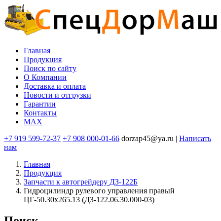
Перейти
к
основному
содержанию
Главная
Продукция
Основная
Поиск по сайту
навигация
O Компании
Доставка и оплата
Новости и отгрузки
Гарантии
Контакты
MAX
+7 919 599-72-37
+7 908 000-01-66
dorzap45@ya.ru |
Написать
нам
Главная
Продукция
Запчасти к автогрейдеру ДЗ-122Б
Гидроцилиндр рулевого управления правый
ЦГ-50.30х265.13 (ДЗ-122.06.30.000-03)
Поиск