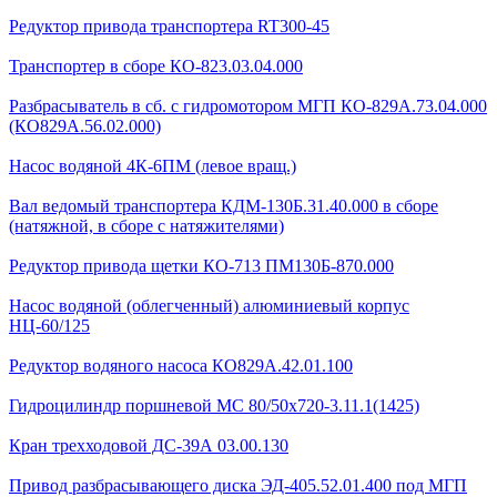
Редуктор привода транспортера RT300-45
Транспортер в сборе КО-823.03.04.000
Разбрасыватель в сб. с гидромотором МГП КО-829А.73.04.000
(КО829А.56.02.000)
Насос водяной 4К-6ПМ (левое вращ.)
Вал ведомый транспортера КДМ-130Б.31.40.000 в сборе
(натяжной, в сборе с натяжителями)
Редуктор привода щетки КО-713 ПМ130Б-870.000
Насос водяной (облегченный) алюминиевый корпус
НЦ-60/125
Редуктор водяного насоса КО829А.42.01.100
Гидроцилиндр поршневой МС 80/50х720-3.11.1(1425)
Кран трехходовой ДС-39А 03.00.130
Привод разбрасывающего диска ЭД-405.52.01.400 под МГП