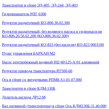
Транспортер в сборе ЭД-405, ЭД-244, ЭД-403
Гидровращатель РПГ 6300
Редуктор раздаточный КО-806.36.02.300
Редуктор раздаточный, без водяного насоса и гидронасосов
КО-806.20.56.02.200 (КО-806.36.02.300)
Редуктор раздаточный КО-823 (без насосов) КО-823 0601100
Пульт управления БАРХАН М2
Насос центробежный водяной НЦ 60\125-А-01 алюминий
Редуктор привода транспортера RT500-60
Ось в сборе со звездочками РПМ8.А1-01.07.000
Транспортер в сборе КДМ-130Б
Делитель расхода ДР12-М
Вал натяжной (транспортера) в сборе Ось КДМ130Б-31.40.000