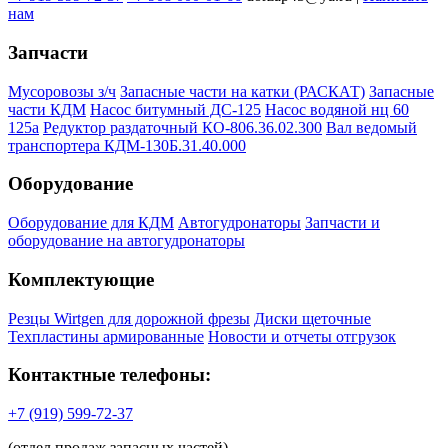
нам
Запчасти
Мусоровозы з/ч
Запасные части на катки (РАСКАТ)
Запасные
части КДМ
Насос битумный ДС-125
Насос водяной нц 60
125а
Редуктор раздаточный КО-806.36.02.300
Вал ведомый
транспортера КДМ-130Б.31.40.000
Оборудование
Оборудование для КДМ
Автогудронаторы
Запчасти и
оборудование на автогудронаторы
Комплектующие
Резцы Wirtgen для дорожной фрезы
Диски щеточные
Техпластины армированные
Новости и отчеты отгрузок
Контактные телефоны:
+7 (919) 599-72-37
(отдел продаж запасных частей)