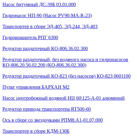
Насос битумный ДС-39Б 03.01.000
Гидронасос НП-90 (Насос PV90-MA-R-23)
Транспортер в сборе ЭД-405, ЭД-244, ЭД-403
Гидровращатель РПГ 6300
Редуктор раздаточный КО-806.36.02.300
Редуктор раздаточный, без водяного насоса и гидронасосов
КО-806.20.56.02.200 (КО-806.36.02.300)
Редуктор раздаточный КО-823 (без насосов) КО-823 0601100
Пульт управления БАРХАН М2
Насос центробежный водяной НЦ 60\125-А-01 алюминий
Редуктор привода транспортера RT500-60
Ось в сборе со звездочками РПМ8.А1-01.07.000
Транспортер в сборе КДМ-130Б