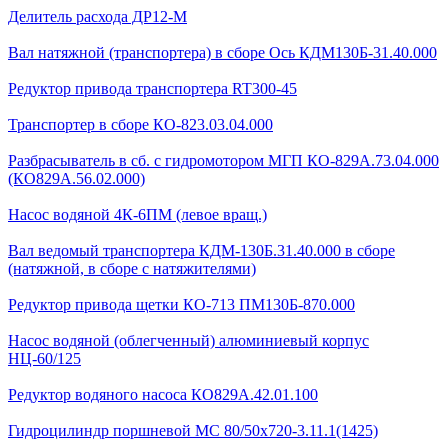
Делитель расхода ДР12-М
Вал натяжной (транспортера) в сборе Ось КДМ130Б-31.40.000
Редуктор привода транспортера RT300-45
Транспортер в сборе КО-823.03.04.000
Разбрасыватель в сб. с гидромотором МГП КО-829А.73.04.000
(КО829А.56.02.000)
Насос водяной 4К-6ПМ (левое вращ.)
Вал ведомый транспортера КДМ-130Б.31.40.000 в сборе
(натяжной, в сборе с натяжителями)
Редуктор привода щетки КО-713 ПМ130Б-870.000
Насос водяной (облегченный) алюминиевый корпус
НЦ-60/125
Редуктор водяного насоса КО829А.42.01.100
Гидроцилиндр поршневой МС 80/50х720-3.11.1(1425)