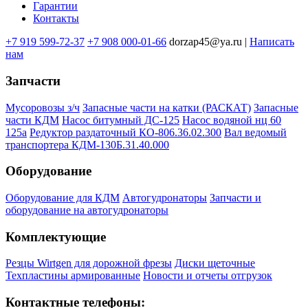
Гарантии
Контакты
+7 919 599-72-37
+7 908 000-01-66
dorzap45@ya.ru |
Написать
нам
Запчасти
Мусоровозы з/ч
Запасные части на катки (РАСКАТ)
Запасные
части КДМ
Насос битумный ДС-125
Насос водяной нц 60
125а
Редуктор раздаточный КО-806.36.02.300
Вал ведомый
транспортера КДМ-130Б.31.40.000
Оборудование
Оборудование для КДМ
Автогудронаторы
Запчасти и
оборудование на автогудронаторы
Комплектующие
Резцы Wirtgen для дорожной фрезы
Диски щеточные
Техпластины армированные
Новости и отчеты отгрузок
Контактные телефоны: