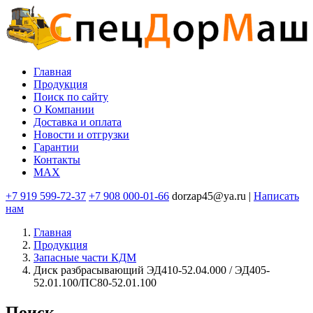
Перейти
к
основному
содержанию
Главная
Продукция
Основная
Поиск по сайту
навигация
O Компании
Доставка и оплата
Новости и отгрузки
Гарантии
Контакты
MAX
+7 919 599-72-37
+7 908 000-01-66
dorzap45@ya.ru |
Написать
нам
Главная
Продукция
Запасные части КДМ
Диск разбрасывающий ЭД410-52.04.000 / ЭД405-
52.01.100/ПС80-52.01.100
Поиск