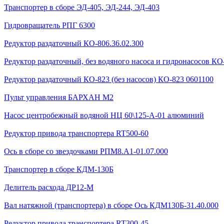
Транспортер в сборе ЭД-405, ЭД-244, ЭД-403
Гидровращатель РПГ 6300
Редуктор раздаточный КО-806.36.02.300
Редуктор раздаточный, без водяного насоса и гидронасосов КО-
Редуктор раздаточный КО-823 (без насосов) КО-823 0601100
Пульт управления БАРХАН М2
Насос центробежный водяной НЦ 60\125-А-01 алюминий
Редуктор привода транспортера RT500-60
Ось в сборе со звездочками РПМ8.А1-01.07.000
Транспортер в сборе КДМ-130Б
Делитель расхода ДР12-М
Вал натяжной (транспортера) в сборе Ось КДМ130Б-31.40.000
Редуктор привода транспортера RT300-45