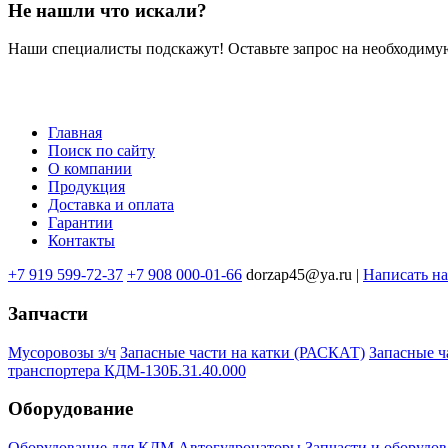
Не нашли что искали?
Наши специалисты подскажут! Оставьте запрос на необходимую
Главная
Поиск по сайту
Меню
О компании
в
Продукция
Доставка и оплата
подвале
Гарантии
Контакты
+7 919 599-72-37
+7 908 000-01-66
dorzap45@ya.ru |
Написать н
Запчасти
Мусоровозы з/ч
Запасные части на катки (РАСКАТ)
Запасные 
транспортера КДМ-130Б.31.40.000
Оборудование
Оборудование для КДМ
Автогудронаторы
Запчасти и оборудов