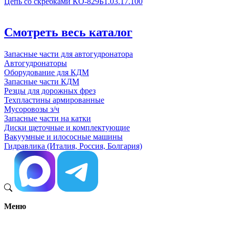
Цепь со скребками КО-829Б1.03.17.100
Смотреть весь каталог
Запасные части для автогудронатора
Автогудронаторы
Оборудование для КДМ
Запасные части КДМ
Резцы для дорожных фрез
Техпластины армированные
Мусоровозы з/ч
Запасные части на катки
Диски щеточные и комплектующие
Вакуумные и илососные машины
Гидравлика (Италия, Россия, Болгария)
Меню