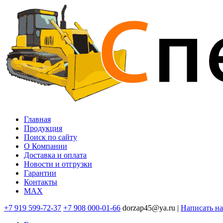
Перейти
к
основному
содержанию
Главная
Продукция
Основная
Поиск по сайту
навигация
O Компании
Доставка и оплата
Новости и отгрузки
Гарантии
Контакты
MAX
+7 919 599-72-37
+7 908 000-01-66
dorzap45@ya.ru |
Написать н