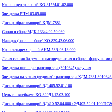
Клапан центральный КО-815М.01.02.000
Звездочка РПМ-03.05.000
Диск разбрасывающий КДМ-7881
Сопло в сборе МДК-133г4.92.50.080
Насадок (сопло в сборе) КО-829.43.06.000
Кран четырехходовой AHМ-53Э-03.18.000
Левая секция битумного распределителя в сборе с форсунками 
Звездочка привода транспортера (3010845) ведущая
Звездочка натяжная (ведомая) транспортера КДМ-7881 301084
Диск разбрасывающий ЭД-405.52.01.100
Цепь со скребками КО-829Д1.12.03.100
Диск разбрасывающий ЭД410-52.04.000 / ЭД405-52.01.100/ПС80