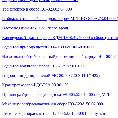
Транспортер в сборе КО-823.03.04.000
Разбрасыватель в сб. с гидромотором МГП КО-829А.73.04.000 
Насос водяной 4К-6ПМ (левое вращ.)
Вал ведомый транспортера КДМ-130Б.31.40.000 в сборе (натяжн
Редуктор привода щетки КО-713 ПМ130Б-870.000
Насос водяной (облегченный) алюминиевый корпус НЦ-60/125
Редуктор водяного насоса КО829А.42.01.100
Гидроцилиндр поршневой МС 80/50х720-3.11.1(1425)
Кран трехходовой ДС-39А 03.00.130
Привод разбрасывающего диска ЭД-405.52.01.400 под МГП
Механизм разбрасывающий в сборе КО-829А.56.02.000
Диск пескоразбрасывателя ПС 90-52.01.200-01 вогнутый