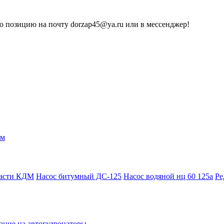
 позицию на почту dorzap45@ya.ru или в мессенджер!
ам
части КДМ
Насос битумный ДС-125
Насос водяной нц 60 125а
Ре
ание на автогудронаторы