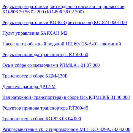
Редуктор раздаточный, без водяного насоса и гидронасосов
КО-806.20.56.02.200 (КО-806.36.02.300)
Редуктор раздаточный КО-823 (без насосов) КО-823 0601100
Пульт управления БАРХАН М2
Насос центробежный водяной НЦ 60\125-А-01 алюминий
Редуктор привода транспортера RT500-60
Ось в сборе со звездочками РПМ8.А1-01.07.000
Транспортер в сборе КДМ-130Б
Делитель расхода ДР12-М
Вал натяжной (транспортера) в сборе Ось КДМ130Б-31.40.000
Редуктор привода транспортера RT300-45
Транспортер в сборе КО-823.03.04.000
Разбрасыватель в сб. с гидромотором МГП КО-829А.73.04.000