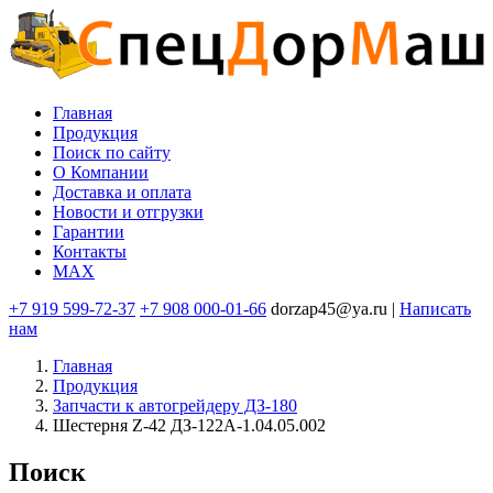
Перейти
к
основному
содержанию
Главная
Продукция
Основная
Поиск по сайту
навигация
O Компании
Доставка и оплата
Новости и отгрузки
Гарантии
Контакты
MAX
+7 919 599-72-37
+7 908 000-01-66
dorzap45@ya.ru |
Написать
нам
Главная
Продукция
Запчасти к автогрейдеру ДЗ-180
Шестерня Z-42 ДЗ-122А-1.04.05.002
Поиск