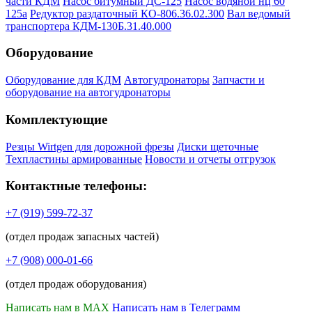
части КДМ
Насос битумный ДС-125
Насос водяной нц 60
125а
Редуктор раздаточный КО-806.36.02.300
Вал ведомый
транспортера КДМ-130Б.31.40.000
Оборудование
Оборудование для КДМ
Автогудронаторы
Запчасти и
оборудование на автогудронаторы
Комплектующие
Резцы Wirtgen для дорожной фрезы
Диски щеточные
Техпластины армированные
Новости и отчеты отгрузок
Контактные телефоны:
+7 (919) 599-72-37
(отдел продаж запасных частей)
+7 (908) 000-01-66
(отдел продаж оборудования)
Написать нам в MAX
Написать нам в Телеграмм