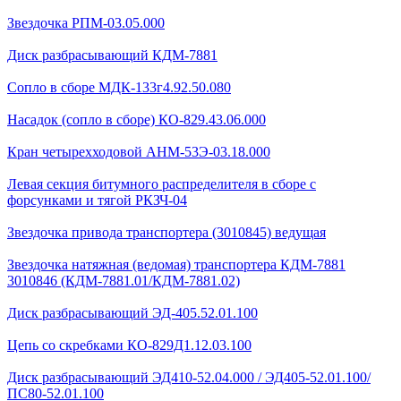
Звездочка РПМ-03.05.000
Диск разбрасывающий КДМ-7881
Сопло в сборе МДК-133г4.92.50.080
Насадок (сопло в сборе) КО-829.43.06.000
Кран четырехходовой AHМ-53Э-03.18.000
Левая секция битумного распределителя в сборе с
форсунками и тягой РКЗЧ-04
Звездочка привода транспортера (3010845) ведущая
Звездочка натяжная (ведомая) транспортера КДМ-7881
3010846 (КДМ-7881.01/КДМ-7881.02)
Диск разбрасывающий ЭД-405.52.01.100
Цепь со скребками КО-829Д1.12.03.100
Диск разбрасывающий ЭД410-52.04.000 / ЭД405-52.01.100/
ПС80-52.01.100