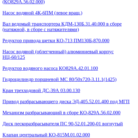
(КО829А.56.02.000)
Насос водяной 4К-6ПМ (левое вращ.)
Вал ведомый транспортера КДМ-130Б.31.40.000 в сборе
(натяжной, в сборе с натяжителями)
Редуктор привода щетки КО-713 ПМ130Б-870.000
Насос водяной (облегченный) алюминиевый корпус
НЦ-60/125
Редуктор водяного насоса КО829А.42.01.100
Гидроцилиндр поршневой МС 80/50х720-3.11.1(1425)
Кран трехходовой ДС-39А 03.00.130
Привод разбрасывающего диска ЭД-405.52.01.400 под МГП
Механизм разбрасывающий в сборе КО-829А.56.02.000
Диск пескоразбрасывателя ПС 90-52.01.200-01 вогнутый
Клапан центральный КО-815М.01.02.000