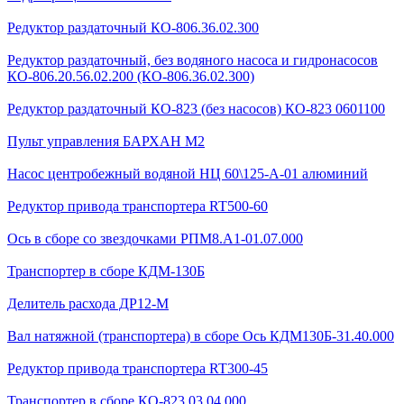
Редуктор раздаточный КО-806.36.02.300
Редуктор раздаточный, без водяного насоса и гидронасосов
КО-806.20.56.02.200 (КО-806.36.02.300)
Редуктор раздаточный КО-823 (без насосов) КО-823 0601100
Пульт управления БАРХАН М2
Насос центробежный водяной НЦ 60\125-А-01 алюминий
Редуктор привода транспортера RT500-60
Ось в сборе со звездочками РПМ8.А1-01.07.000
Транспортер в сборе КДМ-130Б
Делитель расхода ДР12-М
Вал натяжной (транспортера) в сборе Ось КДМ130Б-31.40.000
Редуктор привода транспортера RT300-45
Транспортер в сборе КО-823.03.04.000