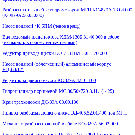
Разбрасыватель в сб. с гидромотором МГП КО-829А.73.04.000
(КО829А.56.02.000)
Насос водяной 4К-6ПМ (левое вращ.)
Вал ведомый транспортера КДМ-130Б.31.40.000 в сборе
(натяжной, в сборе с натяжителями)
Редуктор привода щетки КО-713 ПМ130Б-870.000
Насос водяной (облегченный) алюминиевый корпус
НЦ-60/125
Редуктор водяного насоса КО829А.42.01.100
Гидроцилиндр поршневой МС 80/50х720-3.11.1(1425)
Кран трехходовой ДС-39А 03.00.130
Привод разбрасывающего диска ЭД-405.52.01.400 под МГП
Механизм разбрасывающий в сборе КО-829А.56.02.000
Диск пескоразбрасывателя ПС 90-52.01.200-01 вогнутый