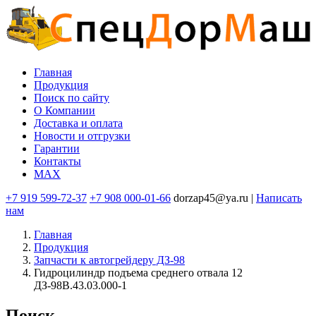
Перейти
к
основному
содержанию
Главная
Продукция
Основная
Поиск по сайту
навигация
O Компании
Доставка и оплата
Новости и отгрузки
Гарантии
Контакты
MAX
+7 919 599-72-37
+7 908 000-01-66
dorzap45@ya.ru |
Написать
нам
Главная
Продукция
Запчасти к автогрейдеру ДЗ-98
Гидроцилиндр подъема среднего отвала 12
ДЗ-98В.43.03.000-1
Поиск