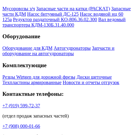
Мусоровозы з/ч
Запасные части на катки (РАСКАТ)
Запасные
части КДМ
Насос битумный ДС-125
Насос водяной нц 60
125а
Редуктор раздаточный КО-806.36.02.300
Вал ведомый
транспортера КДМ-130Б.31.40.000
Оборудование
Оборудование для КДМ
Автогудронаторы
Запчасти и
оборудование на автогудронаторы
Комплектующие
Резцы Wirtgen для дорожной фрезы
Диски щеточные
Техпластины армированные
Новости и отчеты отгрузок
Контактные телефоны:
+7 (919) 599-72-37
(отдел продаж запасных частей)
+7 (908) 000-01-66