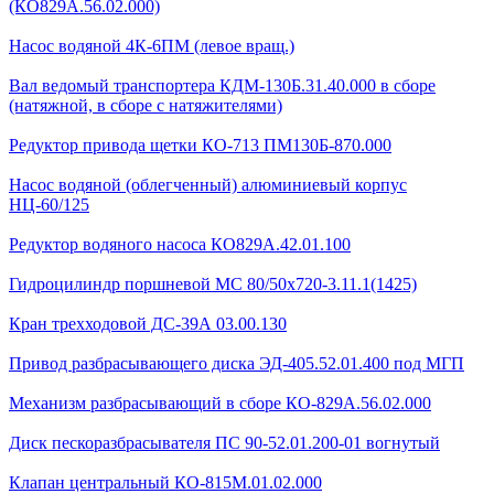
(КО829А.56.02.000)
Насос водяной 4К-6ПМ (левое вращ.)
Вал ведомый транспортера КДМ-130Б.31.40.000 в сборе
(натяжной, в сборе с натяжителями)
Редуктор привода щетки КО-713 ПМ130Б-870.000
Насос водяной (облегченный) алюминиевый корпус
НЦ-60/125
Редуктор водяного насоса КО829А.42.01.100
Гидроцилиндр поршневой МС 80/50х720-3.11.1(1425)
Кран трехходовой ДС-39А 03.00.130
Привод разбрасывающего диска ЭД-405.52.01.400 под МГП
Механизм разбрасывающий в сборе КО-829А.56.02.000
Диск пескоразбрасывателя ПС 90-52.01.200-01 вогнутый
Клапан центральный КО-815М.01.02.000