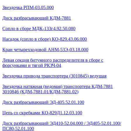
Звездочка РПМ-03.05.000
Диск разбрасывающий КДМ-7881
Сопло в сборе МДК-133г4.92.50.080
Насадок (сопло в сборе) КО-829.43.06.000
Кран четырехходовой AHМ-53Э-03.18.000
Левая секция битумного распределителя в сборе с
форсунками и тягой РКЗЧ-04
Звездочка привода транспортера (3010845) ведущая
Звездочка натяжная (ведомая) транспортера КДМ-7881
3010846 (КДМ-7881.01/КДМ-7881.02)
Диск разбрасывающий ЭД-405.52.01.100
Цепь со скребками КО-829Д1.12.03.100
Диск разбрасывающий ЭД410-52.04.000 / ЭД405-52.01.100/
ПС80-52.01.100