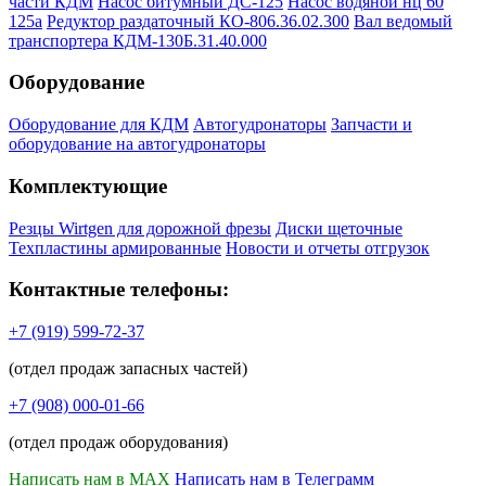
части КДМ
Насос битумный ДС-125
Насос водяной нц 60
125а
Редуктор раздаточный КО-806.36.02.300
Вал ведомый
транспортера КДМ-130Б.31.40.000
Оборудование
Оборудование для КДМ
Автогудронаторы
Запчасти и
оборудование на автогудронаторы
Комплектующие
Резцы Wirtgen для дорожной фрезы
Диски щеточные
Техпластины армированные
Новости и отчеты отгрузок
Контактные телефоны:
+7 (919) 599-72-37
(отдел продаж запасных частей)
+7 (908) 000-01-66
(отдел продаж оборудования)
Написать нам в MAX
Написать нам в Телеграмм