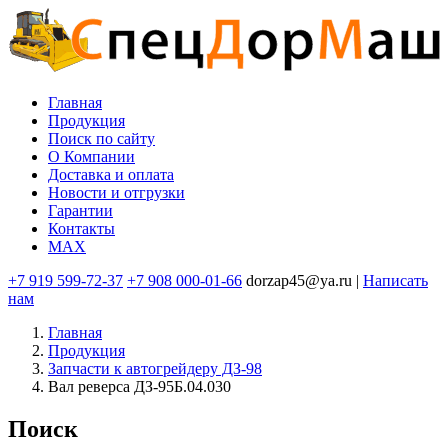
Перейти
к
основному
содержанию
Главная
Продукция
Основная
Поиск по сайту
навигация
O Компании
Доставка и оплата
Новости и отгрузки
Гарантии
Контакты
MAX
+7 919 599-72-37
+7 908 000-01-66
dorzap45@ya.ru |
Написать
нам
Главная
Продукция
Запчасти к автогрейдеру ДЗ-98
Вал реверса ДЗ-95Б.04.030
Поиск