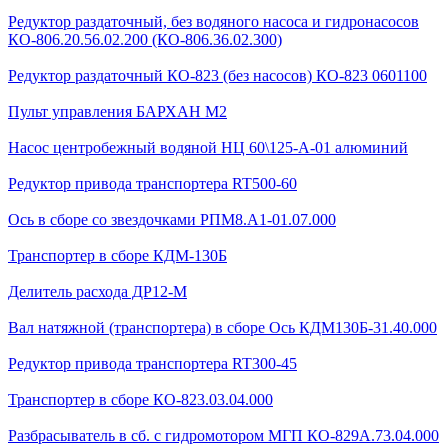
Редуктор раздаточный, без водяного насоса и гидронасосов
КО-806.20.56.02.200 (КО-806.36.02.300)
Редуктор раздаточный КО-823 (без насосов) КО-823 0601100
Пульт управления БАРХАН М2
Насос центробежный водяной НЦ 60\125-А-01 алюминий
Редуктор привода транспортера RT500-60
Ось в сборе со звездочками РПМ8.А1-01.07.000
Транспортер в сборе КДМ-130Б
Делитель расхода ДР12-М
Вал натяжной (транспортера) в сборе Ось КДМ130Б-31.40.000
Редуктор привода транспортера RT300-45
Транспортер в сборе КО-823.03.04.000
Разбрасыватель в сб. с гидромотором МГП КО-829А.73.04.000