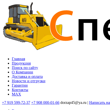
Перейти
к
основному
содержанию
Главная
Продукция
Основная
Поиск по сайту
навигация
O Компании
Доставка и оплата
Новости и отгрузки
Гарантии
Контакты
MAX
+7 919 599-72-37
+7 908 000-01-66
dorzap45@ya.ru |
Написать н