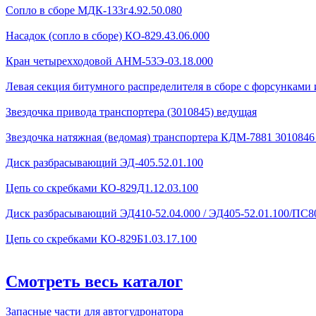
Сопло в сборе МДК-133г4.92.50.080
Насадок (сопло в сборе) КО-829.43.06.000
Кран четырехходовой AHМ-53Э-03.18.000
Левая секция битумного распределителя в сборе с форсунками 
Звездочка привода транспортера (3010845) ведущая
Звездочка натяжная (ведомая) транспортера КДМ-7881 301084
Диск разбрасывающий ЭД-405.52.01.100
Цепь со скребками КО-829Д1.12.03.100
Диск разбрасывающий ЭД410-52.04.000 / ЭД405-52.01.100/ПС80
Цепь со скребками КО-829Б1.03.17.100
Смотреть весь каталог
Запасные части для автогудронатора