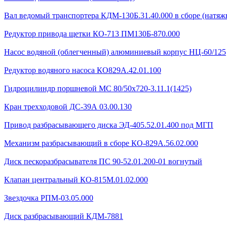
Вал ведомый транспортера КДМ-130Б.31.40.000 в сборе (натяжн
Редуктор привода щетки КО-713 ПМ130Б-870.000
Насос водяной (облегченный) алюминиевый корпус НЦ-60/125
Редуктор водяного насоса КО829А.42.01.100
Гидроцилиндр поршневой МС 80/50х720-3.11.1(1425)
Кран трехходовой ДС-39А 03.00.130
Привод разбрасывающего диска ЭД-405.52.01.400 под МГП
Механизм разбрасывающий в сборе КО-829А.56.02.000
Диск пескоразбрасывателя ПС 90-52.01.200-01 вогнутый
Клапан центральный КО-815М.01.02.000
Звездочка РПМ-03.05.000
Диск разбрасывающий КДМ-7881