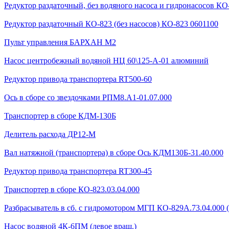
Редуктор раздаточный, без водяного насоса и гидронасосов КО-
Редуктор раздаточный КО-823 (без насосов) КО-823 0601100
Пульт управления БАРХАН М2
Насос центробежный водяной НЦ 60\125-А-01 алюминий
Редуктор привода транспортера RT500-60
Ось в сборе со звездочками РПМ8.А1-01.07.000
Транспортер в сборе КДМ-130Б
Делитель расхода ДР12-М
Вал натяжной (транспортера) в сборе Ось КДМ130Б-31.40.000
Редуктор привода транспортера RT300-45
Транспортер в сборе КО-823.03.04.000
Разбрасыватель в сб. с гидромотором МГП КО-829А.73.04.000 
Насос водяной 4К-6ПМ (левое вращ.)