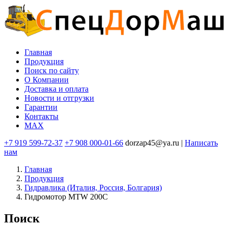
Перейти
к
основному
содержанию
Главная
Продукция
Основная
Поиск по сайту
навигация
O Компании
Доставка и оплата
Новости и отгрузки
Гарантии
Контакты
MAX
+7 919 599-72-37
+7 908 000-01-66
dorzap45@ya.ru |
Написать
нам
Главная
Продукция
Гидравлика (Италия, Россия, Болгария)
Гидромотор MTW 200С
Поиск