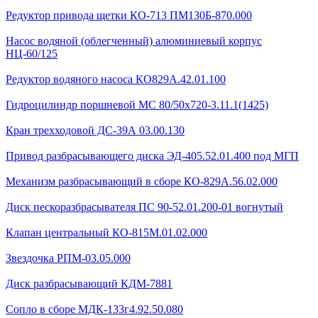
Редуктор привода щетки КО-713 ПМ130Б-870.000
Насос водяной (облегченный) алюминиевый корпус
НЦ-60/125
Редуктор водяного насоса КО829А.42.01.100
Гидроцилиндр поршневой МС 80/50х720-3.11.1(1425)
Кран трехходовой ДС-39А 03.00.130
Привод разбрасывающего диска ЭД-405.52.01.400 под МГП
Механизм разбрасывающий в сборе КО-829А.56.02.000
Диск пескоразбрасывателя ПС 90-52.01.200-01 вогнутый
Клапан центральный КО-815М.01.02.000
Звездочка РПМ-03.05.000
Диск разбрасывающий КДМ-7881
Сопло в сборе МДК-133г4.92.50.080