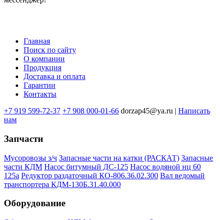
Главная
Поиск по сайту
Меню
О компании
в
Продукция
Доставка и оплата
подвале
Гарантии
Контакты
+7 919 599-72-37
+7 908 000-01-66
dorzap45@ya.ru |
Написать
нам
Запчасти
Мусоровозы з/ч
Запасные части на катки (РАСКАТ)
Запасные
части КДМ
Насос битумный ДС-125
Насос водяной нц 60
125а
Редуктор раздаточный КО-806.36.02.300
Вал ведомый
транспортера КДМ-130Б.31.40.000
Оборудование