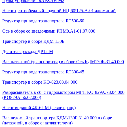
Пульт управления БАРХАН М2
Насос центробежный водяной НЦ 60\125-А-01 алюминий
Редуктор привода транспортера RT500-60
Ось в сборе со звездочками РПМ8.А1-01.07.000
Транспортер в сборе КДМ-130Б
Делитель расхода ДР12-М
Вал натяжной (транспортера) в сборе Ось КДМ130Б-31.40.000
Редуктор привода транспортера RT300-45
Транспортер в сборе КО-823.03.04.000
Разбрасыватель в сб. с гидромотором МГП КО-829А.73.04.000
(КО829А.56.02.000)
Насос водяной 4К-6ПМ (левое вращ.)
Вал ведомый транспортера КДМ-130Б.31.40.000 в сборе
(натяжной, в сборе с натяжителями)