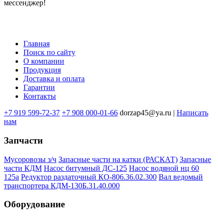
мессенджер!
Главная
Поиск по сайту
Меню
О компании
в
Продукция
Доставка и оплата
подвале
Гарантии
Контакты
+7 919 599-72-37
+7 908 000-01-66
dorzap45@ya.ru |
Написать
нам
Запчасти
Мусоровозы з/ч
Запасные части на катки (РАСКАТ)
Запасные
части КДМ
Насос битумный ДС-125
Насос водяной нц 60
125а
Редуктор раздаточный КО-806.36.02.300
Вал ведомый
транспортера КДМ-130Б.31.40.000
Оборудование