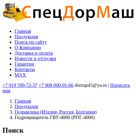
Перейти
к
основному
содержанию
Главная
Продукция
Основная
Поиск по сайту
навигация
O Компании
Доставка и оплата
Новости и отгрузки
Гарантии
Контакты
MAX
+7 919 599-72-37
+7 908 000-01-66
dorzap45@ya.ru |
Написать
нам
Главная
Продукция
Гидравлика (Италия, Россия, Болгария)
Гидровращатель ГВУ-4000 (РПГ-4000)
Поиск