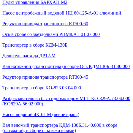
Пульт управления БАРХАН М2
Насос центробежный водяной НЦ 60\125-А-01 алюминий
Редуктор привода транспортера RT500-60
Ось в сборе со звездочками РПМ8.А1-01.07.000
Транспортер в сборе КДМ-130Б
Делитель расхода ДР12-М
Вал натяжной (транспортера) в сборе Ось КДМ130Б-31.40.000
Редуктор привода транспортера RT300-45
Транспортер в сборе КО-823.03.04.000
Разбрасыватель в сб. с гидромотором МГП КО-829А.73.04.000
(КО829А.56.02.000)
Насос водяной 4К-6ПМ (левое вращ.)
Вал ведомый транспортера КДМ-130Б.31.40.000 в сборе
(натяжной, в сборе с натяжителями)