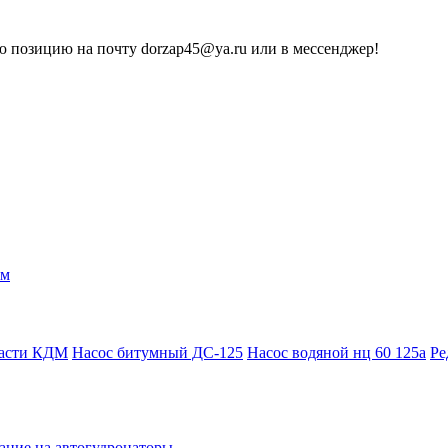
 позицию на почту dorzap45@ya.ru или в мессенджер!
ам
части КДМ
Насос битумный ДС-125
Насос водяной нц 60 125а
Ре
ание на автогудронаторы