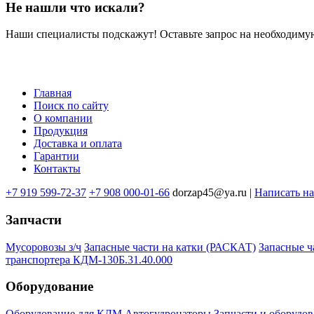
Не нашли что искали?
Наши специалисты подскажут! Оставьте запрос на необходимую
Главная
Поиск по сайту
Меню
О компании
в
Продукция
Доставка и оплата
подвале
Гарантии
Контакты
+7 919 599-72-37
+7 908 000-01-66
dorzap45@ya.ru |
Написать н
Запчасти
Мусоровозы з/ч
Запасные части на катки (РАСКАТ)
Запасные 
транспортера КДМ-130Б.31.40.000
Оборудование
Оборудование для КДМ
Автогудронаторы
Запчасти и оборудов