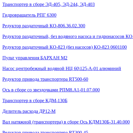
Транспортер в сборе ЭД-405, ЭД-244, ЭД-403
Гидровращатель РПГ 6300
Редуктор раздаточный КО-806.36.02.300
Редуктор раздаточный, без водяного насоса и гидронасосов КО-
Редуктор раздаточный КО-823 (без насосов) КО-823 0601100
Пульт управления БАРХАН М2
Насос центробежный водяной НЦ 60\125-А-01 алюминий
Редуктор привода транспортера RT500-60
Ось в сборе со звездочками РПМ8.А1-01.07.000
Транспортер в сборе КДМ-130Б
Делитель расхода ДР12-М
Вал натяжной (транспортера) в сборе Ось КДМ130Б-31.40.000
Редуктор привода транспортера RT300-45