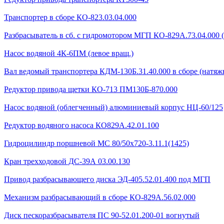
Транспортер в сборе КО-823.03.04.000
Разбрасыватель в сб. с гидромотором МГП КО-829А.73.04.000 
Насос водяной 4К-6ПМ (левое вращ.)
Вал ведомый транспортера КДМ-130Б.31.40.000 в сборе (натяжн
Редуктор привода щетки КО-713 ПМ130Б-870.000
Насос водяной (облегченный) алюминиевый корпус НЦ-60/125
Редуктор водяного насоса КО829А.42.01.100
Гидроцилиндр поршневой МС 80/50х720-3.11.1(1425)
Кран трехходовой ДС-39А 03.00.130
Привод разбрасывающего диска ЭД-405.52.01.400 под МГП
Механизм разбрасывающий в сборе КО-829А.56.02.000
Диск пескоразбрасывателя ПС 90-52.01.200-01 вогнутый