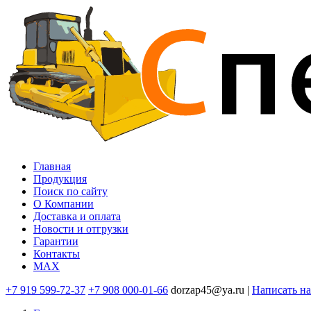
Перейти
к
основному
содержанию
Главная
Продукция
Основная
Поиск по сайту
навигация
O Компании
Доставка и оплата
Новости и отгрузки
Гарантии
Контакты
MAX
+7 919 599-72-37
+7 908 000-01-66
dorzap45@ya.ru |
Написать н