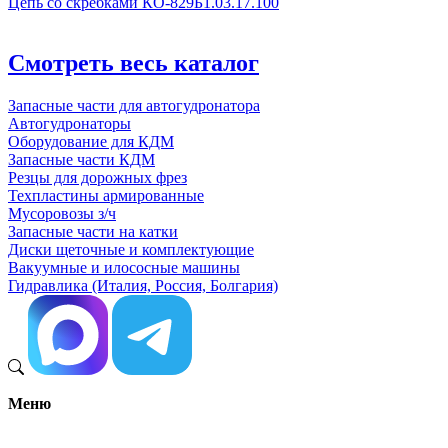
Цепь со скребками КО-829Б1.03.17.100
Смотреть весь каталог
Запасные части для автогудронатора
Автогудронаторы
Оборудование для КДМ
Запасные части КДМ
Резцы для дорожных фрез
Техпластины армированные
Мусоровозы з/ч
Запасные части на катки
Диски щеточные и комплектующие
Вакуумные и илососные машины
Гидравлика (Италия, Россия, Болгария)
Меню