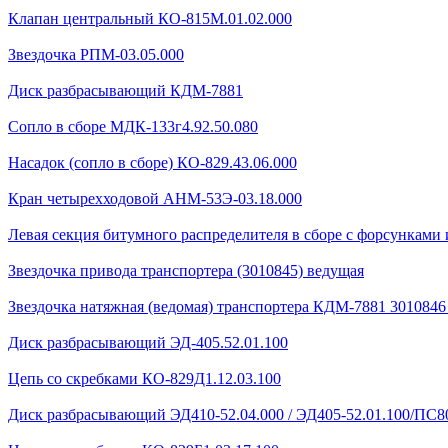
Клапан центральный КО-815М.01.02.000
Звездочка РПМ-03.05.000
Диск разбрасывающий КДМ-7881
Сопло в сборе МДК-133г4.92.50.080
Насадок (сопло в сборе) КО-829.43.06.000
Кран четырехходовой AHМ-53Э-03.18.000
Левая секция битумного распределителя в сборе с форсунками 
Звездочка привода транспортера (3010845) ведущая
Звездочка натяжная (ведомая) транспортера КДМ-7881 301084
Диск разбрасывающий ЭД-405.52.01.100
Цепь со скребками КО-829Д1.12.03.100
Диск разбрасывающий ЭД410-52.04.000 / ЭД405-52.01.100/ПС80