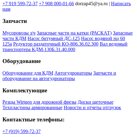
+7 919 599-72-37
+7 908 000-01-66
dorzap45@ya.ru |
Написать
нам
Запчасти
Мусоровозы з/ч
Запасные части на катки (РАСКАТ)
Запасные
части КДМ
Насос битумный ДС-125
Насос водяной нц 60
125а
Редуктор раздаточный КО-806.36.02.300
Вал ведомый
транспортера КДМ-130Б.31.40.000
Оборудование
Оборудование для КДМ
Автогудронаторы
Запчасти и
оборудование на автогудронаторы
Комплектующие
Резцы Wirtgen для дорожной фрезы
Диски щеточные
Техпластины армированные
Новости и отчеты отгрузок
Контактные телефоны:
+7 (919) 599-72-37