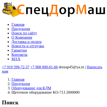
Перейти
к
основному
содержанию
Главная
Продукция
Основная
Поиск по сайту
навигация
O Компании
Доставка и оплата
Новости и отгрузки
Гарантии
Контакты
MAX
+7 919 599-72-37
+7 908 000-01-66
dorzap45@ya.ru |
Написать
нам
Главная
Продукция
Оборудование для КДМ
Щеточное оборудование КО-713 2000000
Поиск