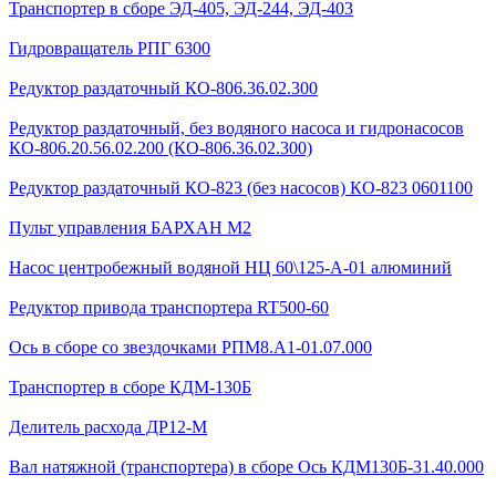
Транспортер в сборе ЭД-405, ЭД-244, ЭД-403
Гидровращатель РПГ 6300
Редуктор раздаточный КО-806.36.02.300
Редуктор раздаточный, без водяного насоса и гидронасосов
КО-806.20.56.02.200 (КО-806.36.02.300)
Редуктор раздаточный КО-823 (без насосов) КО-823 0601100
Пульт управления БАРХАН М2
Насос центробежный водяной НЦ 60\125-А-01 алюминий
Редуктор привода транспортера RT500-60
Ось в сборе со звездочками РПМ8.А1-01.07.000
Транспортер в сборе КДМ-130Б
Делитель расхода ДР12-М
Вал натяжной (транспортера) в сборе Ось КДМ130Б-31.40.000