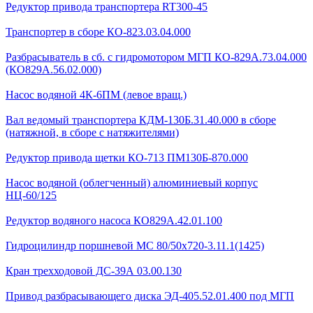
Редуктор привода транспортера RT300-45
Транспортер в сборе КО-823.03.04.000
Разбрасыватель в сб. с гидромотором МГП КО-829А.73.04.000
(КО829А.56.02.000)
Насос водяной 4К-6ПМ (левое вращ.)
Вал ведомый транспортера КДМ-130Б.31.40.000 в сборе
(натяжной, в сборе с натяжителями)
Редуктор привода щетки КО-713 ПМ130Б-870.000
Насос водяной (облегченный) алюминиевый корпус
НЦ-60/125
Редуктор водяного насоса КО829А.42.01.100
Гидроцилиндр поршневой МС 80/50х720-3.11.1(1425)
Кран трехходовой ДС-39А 03.00.130
Привод разбрасывающего диска ЭД-405.52.01.400 под МГП