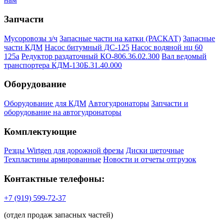
Запчасти
Мусоровозы з/ч
Запасные части на катки (РАСКАТ)
Запасные
части КДМ
Насос битумный ДС-125
Насос водяной нц 60
125а
Редуктор раздаточный КО-806.36.02.300
Вал ведомый
транспортера КДМ-130Б.31.40.000
Оборудование
Оборудование для КДМ
Автогудронаторы
Запчасти и
оборудование на автогудронаторы
Комплектующие
Резцы Wirtgen для дорожной фрезы
Диски щеточные
Техпластины армированные
Новости и отчеты отгрузок
Контактные телефоны:
+7 (919) 599-72-37
(отдел продаж запасных частей)