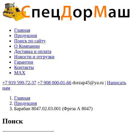
Перейти
к
основному
содержанию
Главная
Продукция
Основная
Поиск по сайту
навигация
O Компании
Доставка и оплата
Новости и отгрузки
Гарантии
Контакты
MAX
+7 919 599-72-37
+7 908 000-01-66
dorzap45@ya.ru |
Написать
нам
Главная
Продукция
Барабан 8047.02.03.001 (Фреза А 8047)
Поиск