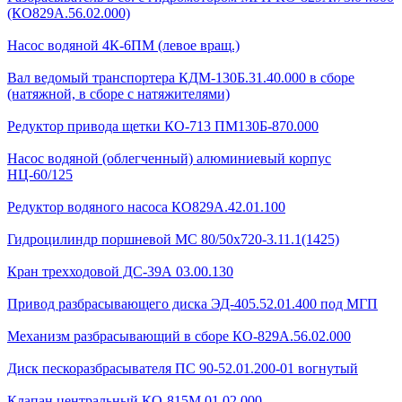
(КО829А.56.02.000)
Насос водяной 4К-6ПМ (левое вращ.)
Вал ведомый транспортера КДМ-130Б.31.40.000 в сборе
(натяжной, в сборе с натяжителями)
Редуктор привода щетки КО-713 ПМ130Б-870.000
Насос водяной (облегченный) алюминиевый корпус
НЦ-60/125
Редуктор водяного насоса КО829А.42.01.100
Гидроцилиндр поршневой МС 80/50х720-3.11.1(1425)
Кран трехходовой ДС-39А 03.00.130
Привод разбрасывающего диска ЭД-405.52.01.400 под МГП
Механизм разбрасывающий в сборе КО-829А.56.02.000
Диск пескоразбрасывателя ПС 90-52.01.200-01 вогнутый
Клапан центральный КО-815М.01.02.000