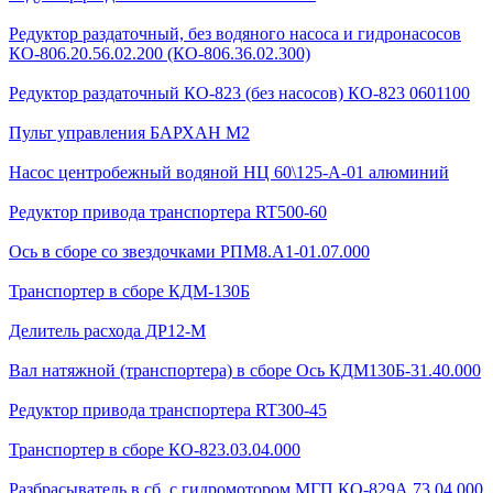
Редуктор раздаточный, без водяного насоса и гидронасосов
КО-806.20.56.02.200 (КО-806.36.02.300)
Редуктор раздаточный КО-823 (без насосов) КО-823 0601100
Пульт управления БАРХАН М2
Насос центробежный водяной НЦ 60\125-А-01 алюминий
Редуктор привода транспортера RT500-60
Ось в сборе со звездочками РПМ8.А1-01.07.000
Транспортер в сборе КДМ-130Б
Делитель расхода ДР12-М
Вал натяжной (транспортера) в сборе Ось КДМ130Б-31.40.000
Редуктор привода транспортера RT300-45
Транспортер в сборе КО-823.03.04.000
Разбрасыватель в сб. с гидромотором МГП КО-829А.73.04.000