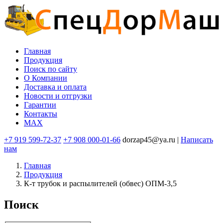
Перейти
к
основному
содержанию
Главная
Продукция
Основная
Поиск по сайту
навигация
O Компании
Доставка и оплата
Новости и отгрузки
Гарантии
Контакты
MAX
+7 919 599-72-37
+7 908 000-01-66
dorzap45@ya.ru |
Написать
нам
Главная
Продукция
К-т трубок и распылителей (обвес) ОПМ-3,5
Поиск