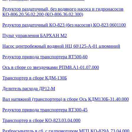
Редуктор раздаточный, без водяного насоса и гидронасосов
КО-806.20.56.02.200 (КО-806.36.02.300)
Редуктор раздаточный КО-823 (без насосов) КО-823 0601100
Пульт управления БАРХАН М2
Насос центробежный водяной НЦ 60\125-А-01 алюминий
Редуктор привода транспортера RT500-60
Ось в сборе со звездочками РПМ8.А1-01.07.000
Транспортер в сборе КДМ-130Б
Делитель расхода ДР12-М
Вал натяжной (транспортера) в сборе Ось КДМ130Б-31.40.000
Редуктор привода транспортера RT300-45
Транспортер в сборе КО-823.03.04.000
Разбрасыватель в сб. с гидромотором МГП КО-829А.73.04.000