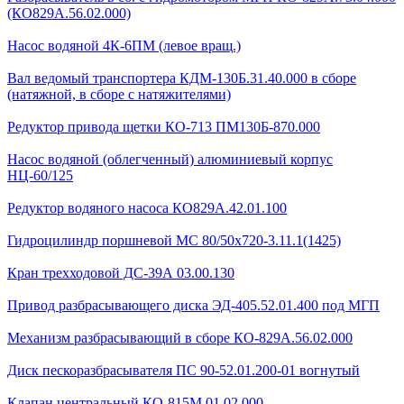
(КО829А.56.02.000)
Насос водяной 4К-6ПМ (левое вращ.)
Вал ведомый транспортера КДМ-130Б.31.40.000 в сборе
(натяжной, в сборе с натяжителями)
Редуктор привода щетки КО-713 ПМ130Б-870.000
Насос водяной (облегченный) алюминиевый корпус
НЦ-60/125
Редуктор водяного насоса КО829А.42.01.100
Гидроцилиндр поршневой МС 80/50х720-3.11.1(1425)
Кран трехходовой ДС-39А 03.00.130
Привод разбрасывающего диска ЭД-405.52.01.400 под МГП
Механизм разбрасывающий в сборе КО-829А.56.02.000
Диск пескоразбрасывателя ПС 90-52.01.200-01 вогнутый
Клапан центральный КО-815М.01.02.000