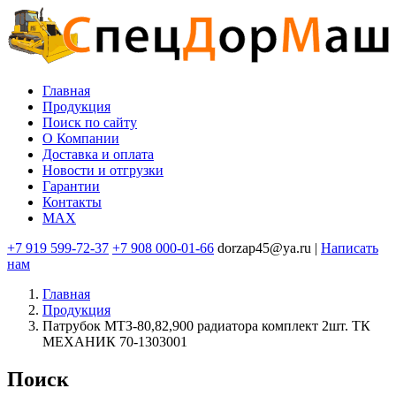
Перейти
к
основному
содержанию
Главная
Продукция
Основная
Поиск по сайту
навигация
O Компании
Доставка и оплата
Новости и отгрузки
Гарантии
Контакты
MAX
+7 919 599-72-37
+7 908 000-01-66
dorzap45@ya.ru |
Написать
нам
Главная
Продукция
Патрубок МТЗ-80,82,900 радиатора комплект 2шт. ТК
МЕХАНИК 70-1303001
Поиск