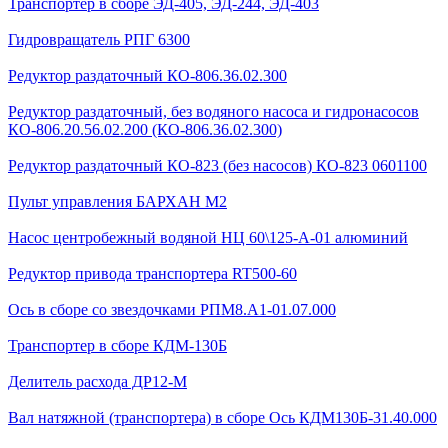
Транспортер в сборе ЭД-405, ЭД-244, ЭД-403
Гидровращатель РПГ 6300
Редуктор раздаточный КО-806.36.02.300
Редуктор раздаточный, без водяного насоса и гидронасосов
КО-806.20.56.02.200 (КО-806.36.02.300)
Редуктор раздаточный КО-823 (без насосов) КО-823 0601100
Пульт управления БАРХАН М2
Насос центробежный водяной НЦ 60\125-А-01 алюминий
Редуктор привода транспортера RT500-60
Ось в сборе со звездочками РПМ8.А1-01.07.000
Транспортер в сборе КДМ-130Б
Делитель расхода ДР12-М
Вал натяжной (транспортера) в сборе Ось КДМ130Б-31.40.000