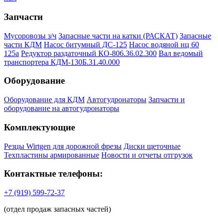
Запчасти
Мусоровозы з/ч
Запасные части на катки (РАСКАТ)
Запасные
части КДМ
Насос битумный ДС-125
Насос водяной нц 60
125а
Редуктор раздаточный КО-806.36.02.300
Вал ведомый
транспортера КДМ-130Б.31.40.000
Оборудование
Оборудование для КДМ
Автогудронаторы
Запчасти и
оборудование на автогудронаторы
Комплектующие
Резцы Wirtgen для дорожной фрезы
Диски щеточные
Техпластины армированные
Новости и отчеты отгрузок
Контактные телефоны:
+7 (919) 599-72-37
(отдел продаж запасных частей)