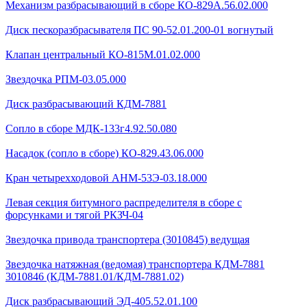
Механизм разбрасывающий в сборе КО-829А.56.02.000
Диск пескоразбрасывателя ПС 90-52.01.200-01 вогнутый
Клапан центральный КО-815М.01.02.000
Звездочка РПМ-03.05.000
Диск разбрасывающий КДМ-7881
Сопло в сборе МДК-133г4.92.50.080
Насадок (сопло в сборе) КО-829.43.06.000
Кран четырехходовой AHМ-53Э-03.18.000
Левая секция битумного распределителя в сборе с
форсунками и тягой РКЗЧ-04
Звездочка привода транспортера (3010845) ведущая
Звездочка натяжная (ведомая) транспортера КДМ-7881
3010846 (КДМ-7881.01/КДМ-7881.02)
Диск разбрасывающий ЭД-405.52.01.100