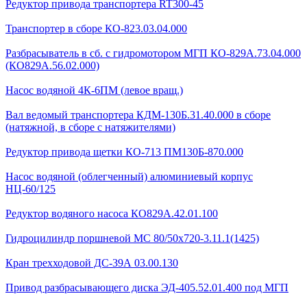
Редуктор привода транспортера RT300-45
Транспортер в сборе КО-823.03.04.000
Разбрасыватель в сб. с гидромотором МГП КО-829А.73.04.000
(КО829А.56.02.000)
Насос водяной 4К-6ПМ (левое вращ.)
Вал ведомый транспортера КДМ-130Б.31.40.000 в сборе
(натяжной, в сборе с натяжителями)
Редуктор привода щетки КО-713 ПМ130Б-870.000
Насос водяной (облегченный) алюминиевый корпус
НЦ-60/125
Редуктор водяного насоса КО829А.42.01.100
Гидроцилиндр поршневой МС 80/50х720-3.11.1(1425)
Кран трехходовой ДС-39А 03.00.130
Привод разбрасывающего диска ЭД-405.52.01.400 под МГП