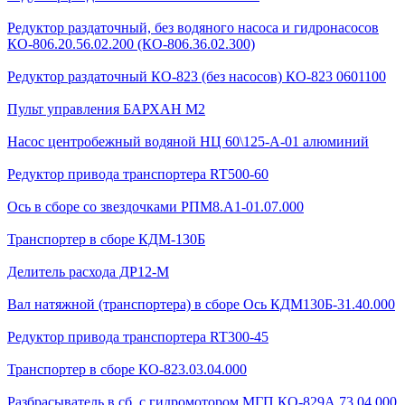
Редуктор раздаточный, без водяного насоса и гидронасосов
КО-806.20.56.02.200 (КО-806.36.02.300)
Редуктор раздаточный КО-823 (без насосов) КО-823 0601100
Пульт управления БАРХАН М2
Насос центробежный водяной НЦ 60\125-А-01 алюминий
Редуктор привода транспортера RT500-60
Ось в сборе со звездочками РПМ8.А1-01.07.000
Транспортер в сборе КДМ-130Б
Делитель расхода ДР12-М
Вал натяжной (транспортера) в сборе Ось КДМ130Б-31.40.000
Редуктор привода транспортера RT300-45
Транспортер в сборе КО-823.03.04.000
Разбрасыватель в сб. с гидромотором МГП КО-829А.73.04.000