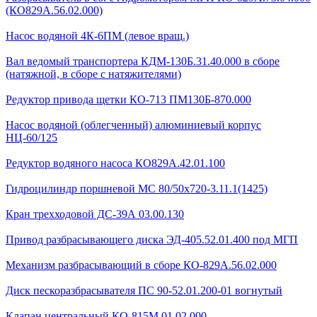
(КО829А.56.02.000)
Насос водяной 4К-6ПМ (левое вращ.)
Вал ведомый транспортера КДМ-130Б.31.40.000 в сборе
(натяжной, в сборе с натяжителями)
Редуктор привода щетки КО-713 ПМ130Б-870.000
Насос водяной (облегченный) алюминиевый корпус
НЦ-60/125
Редуктор водяного насоса КО829А.42.01.100
Гидроцилиндр поршневой МС 80/50х720-3.11.1(1425)
Кран трехходовой ДС-39А 03.00.130
Привод разбрасывающего диска ЭД-405.52.01.400 под МГП
Механизм разбрасывающий в сборе КО-829А.56.02.000
Диск пескоразбрасывателя ПС 90-52.01.200-01 вогнутый
Клапан центральный КО-815М.01.02.000