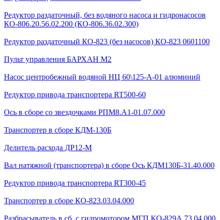
Редуктор раздаточный, без водяного насоса и гидронасосов
КО-806.20.56.02.200 (КО-806.36.02.300)
Редуктор раздаточный КО-823 (без насосов) КО-823 0601100
Пульт управления БАРХАН М2
Насос центробежный водяной НЦ 60\125-А-01 алюминий
Редуктор привода транспортера RT500-60
Ось в сборе со звездочками РПМ8.А1-01.07.000
Транспортер в сборе КДМ-130Б
Делитель расхода ДР12-М
Вал натяжной (транспортера) в сборе Ось КДМ130Б-31.40.000
Редуктор привода транспортера RT300-45
Транспортер в сборе КО-823.03.04.000
Разбрасыватель в сб. с гидромотором МГП КО-829А.73.04.000