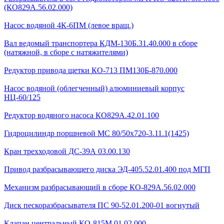
(КО829А.56.02.000)
Насос водяной 4К-6ПМ (левое вращ.)
Вал ведомый транспортера КДМ-130Б.31.40.000 в сборе
(натяжной, в сборе с натяжителями)
Редуктор привода щетки КО-713 ПМ130Б-870.000
Насос водяной (облегченный) алюминиевый корпус
НЦ-60/125
Редуктор водяного насоса КО829А.42.01.100
Гидроцилиндр поршневой МС 80/50х720-3.11.1(1425)
Кран трехходовой ДС-39А 03.00.130
Привод разбрасывающего диска ЭД-405.52.01.400 под МГП
Механизм разбрасывающий в сборе КО-829А.56.02.000
Диск пескоразбрасывателя ПС 90-52.01.200-01 вогнутый
Клапан центральный КО-815М.01.02.000