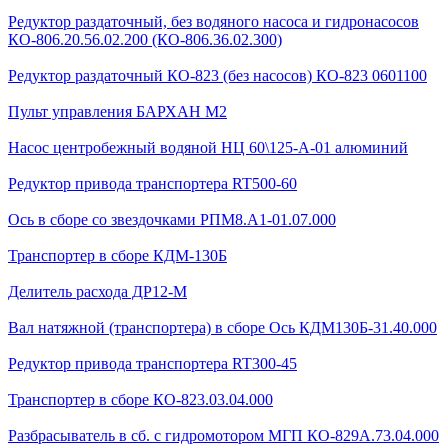
Редуктор раздаточный, без водяного насоса и гидронасосов
КО-806.20.56.02.200 (КО-806.36.02.300)
Редуктор раздаточный КО-823 (без насосов) КО-823 0601100
Пульт управления БАРХАН М2
Насос центробежный водяной НЦ 60\125-А-01 алюминий
Редуктор привода транспортера RT500-60
Ось в сборе со звездочками РПМ8.А1-01.07.000
Транспортер в сборе КДМ-130Б
Делитель расхода ДР12-М
Вал натяжной (транспортера) в сборе Ось КДМ130Б-31.40.000
Редуктор привода транспортера RT300-45
Транспортер в сборе КО-823.03.04.000
Разбрасыватель в сб. с гидромотором МГП КО-829А.73.04.000