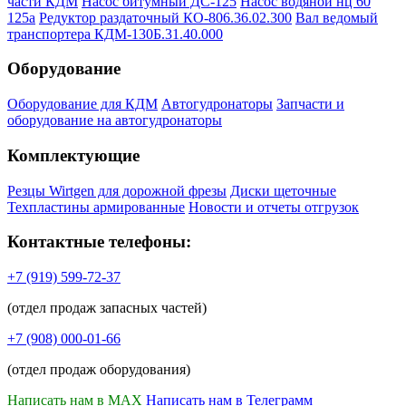
части КДМ
Насос битумный ДС-125
Насос водяной нц 60
125а
Редуктор раздаточный КО-806.36.02.300
Вал ведомый
транспортера КДМ-130Б.31.40.000
Оборудование
Оборудование для КДМ
Автогудронаторы
Запчасти и
оборудование на автогудронаторы
Комплектующие
Резцы Wirtgen для дорожной фрезы
Диски щеточные
Техпластины армированные
Новости и отчеты отгрузок
Контактные телефоны:
+7 (919) 599-72-37
(отдел продаж запасных частей)
+7 (908) 000-01-66
(отдел продаж оборудования)
Написать нам в MAX
Написать нам в Телеграмм