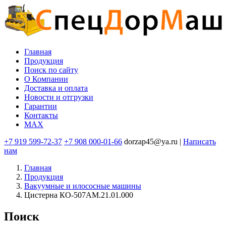
Перейти
к
основному
содержанию
Главная
Продукция
Основная
Поиск по сайту
навигация
O Компании
Доставка и оплата
Новости и отгрузки
Гарантии
Контакты
MAX
+7 919 599-72-37
+7 908 000-01-66
dorzap45@ya.ru |
Написать
нам
Главная
Продукция
Вакуумные и илососные машины
Цистерна КО-507АМ.21.01.000
Поиск