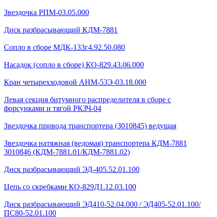
Звездочка РПМ-03.05.000
Диск разбрасывающий КДМ-7881
Сопло в сборе МДК-133г4.92.50.080
Насадок (сопло в сборе) КО-829.43.06.000
Кран четырехходовой AHМ-53Э-03.18.000
Левая секция битумного распределителя в сборе с
форсунками и тягой РКЗЧ-04
Звездочка привода транспортера (3010845) ведущая
Звездочка натяжная (ведомая) транспортера КДМ-7881
3010846 (КДМ-7881.01/КДМ-7881.02)
Диск разбрасывающий ЭД-405.52.01.100
Цепь со скребками КО-829Д1.12.03.100
Диск разбрасывающий ЭД410-52.04.000 / ЭД405-52.01.100/
ПС80-52.01.100