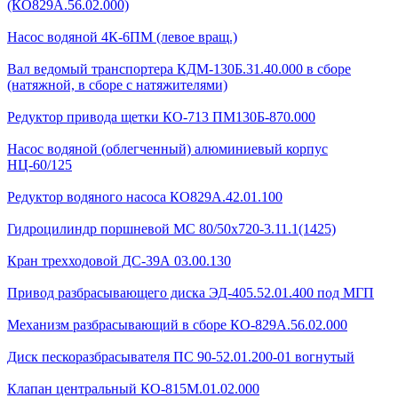
(КО829А.56.02.000)
Насос водяной 4К-6ПМ (левое вращ.)
Вал ведомый транспортера КДМ-130Б.31.40.000 в сборе
(натяжной, в сборе с натяжителями)
Редуктор привода щетки КО-713 ПМ130Б-870.000
Насос водяной (облегченный) алюминиевый корпус
НЦ-60/125
Редуктор водяного насоса КО829А.42.01.100
Гидроцилиндр поршневой МС 80/50х720-3.11.1(1425)
Кран трехходовой ДС-39А 03.00.130
Привод разбрасывающего диска ЭД-405.52.01.400 под МГП
Механизм разбрасывающий в сборе КО-829А.56.02.000
Диск пескоразбрасывателя ПС 90-52.01.200-01 вогнутый
Клапан центральный КО-815М.01.02.000