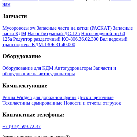
нам
Запчасти
Мусоровозы з/ч
Запасные части на катки (РАСКАТ)
Запасные
части КДМ
Насос битумный ДС-125
Насос водяной нц 60
125а
Редуктор раздаточный КО-806.36.02.300
Вал ведомый
транспортера КДМ-130Б.31.40.000
Оборудование
Оборудование для КДМ
Автогудронаторы
Запчасти и
оборудование на автогудронаторы
Комплектующие
Резцы Wirtgen для дорожной фрезы
Диски щеточные
Техпластины армированные
Новости и отчеты отгрузок
Контактные телефоны:
+7 (919) 599-72-37
(отдел продаж запасных частей)