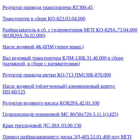
Редуктор привода транспортера RT300-45
Транспортер в сборе КО-823.03.04.000
Разбрасыватель в сб. с гидромотором МГП КО-829А.73.04.000
(КО829А.56.02.000)
Насос водяной 4К-6ПМ (левое вращ.)
Вал ведомый транспортера КДМ-130Б.31.40.000 в сборе
(натяжной, в сборе с натяжителями)
Редуктор привода щетки КО-713 ПМ130Б-870.000
Насос водяной (облегченный) алюминиевый корпус
НЦ-60/125
Редуктор водяного насоса КО829А.42.01.100
Гидроцилиндр поршневой МС 80/50х720-3.11.1(1425)
Кран трехходовой ДС-39А 03.00.130
Привод разбрасывающего диска ЭД-405.52.01.400 под МГП