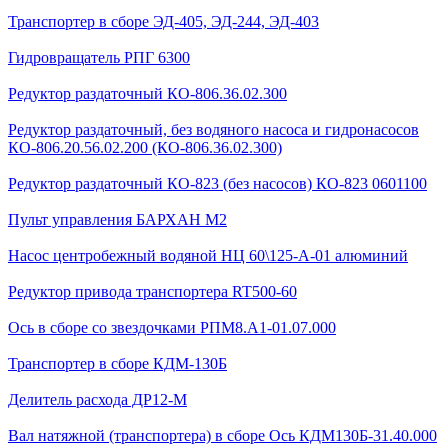
Транспортер в сборе ЭД-405, ЭД-244, ЭД-403
Гидровращатель РПГ 6300
Редуктор раздаточный КО-806.36.02.300
Редуктор раздаточный, без водяного насоса и гидронасосов
КО-806.20.56.02.200 (КО-806.36.02.300)
Редуктор раздаточный КО-823 (без насосов) КО-823 0601100
Пульт управления БАРХАН М2
Насос центробежный водяной НЦ 60\125-А-01 алюминий
Редуктор привода транспортера RT500-60
Ось в сборе со звездочками РПМ8.А1-01.07.000
Транспортер в сборе КДМ-130Б
Делитель расхода ДР12-М
Вал натяжной (транспортера) в сборе Ось КДМ130Б-31.40.000