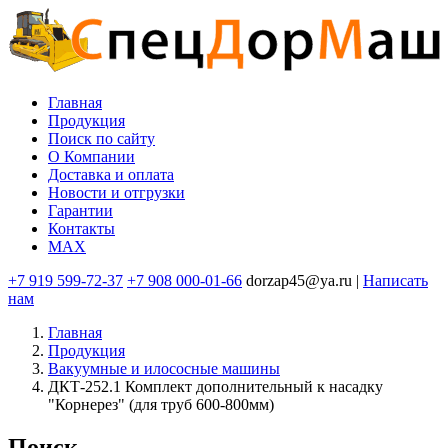
Перейти
к
основному
содержанию
Главная
Продукция
Основная
Поиск по сайту
навигация
O Компании
Доставка и оплата
Новости и отгрузки
Гарантии
Контакты
MAX
+7 919 599-72-37
+7 908 000-01-66
dorzap45@ya.ru |
Написать
нам
Главная
Продукция
Вакуумные и илососные машины
ДКТ-252.1 Комплект дополнительный к насадку
"Корнерез" (для труб 600-800мм)
Поиск