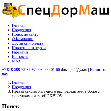
Перейти
к
основному
содержанию
Главная
Продукция
Основная
Поиск по сайту
навигация
O Компании
Доставка и оплата
Новости и отгрузки
Гарантии
Контакты
MAX
+7 919 599-72-37
+7 908 000-01-66
dorzap45@ya.ru |
Написать
нам
Главная
Продукция
Правая секция битумного распределителя в сборе с
форсунками и тягой РКЗЧ-05
Поиск