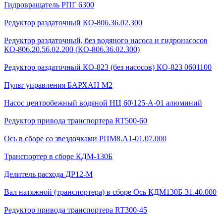
Гидровращатель РПГ 6300
Редуктор раздаточный КО-806.36.02.300
Редуктор раздаточный, без водяного насоса и гидронасосов
КО-806.20.56.02.200 (КО-806.36.02.300)
Редуктор раздаточный КО-823 (без насосов) КО-823 0601100
Пульт управления БАРХАН М2
Насос центробежный водяной НЦ 60\125-А-01 алюминий
Редуктор привода транспортера RT500-60
Ось в сборе со звездочками РПМ8.А1-01.07.000
Транспортер в сборе КДМ-130Б
Делитель расхода ДР12-М
Вал натяжной (транспортера) в сборе Ось КДМ130Б-31.40.000
Редуктор привода транспортера RT300-45