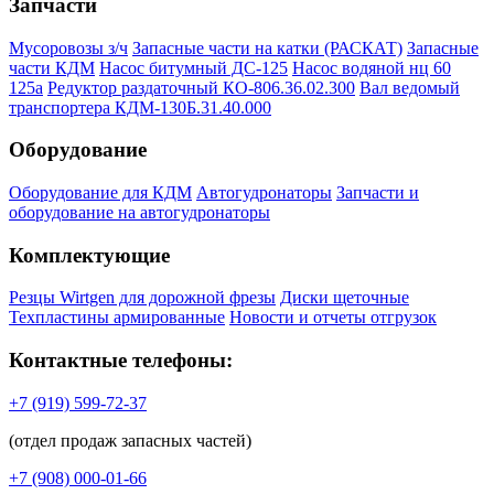
Запчасти
Мусоровозы з/ч
Запасные части на катки (РАСКАТ)
Запасные
части КДМ
Насос битумный ДС-125
Насос водяной нц 60
125а
Редуктор раздаточный КО-806.36.02.300
Вал ведомый
транспортера КДМ-130Б.31.40.000
Оборудование
Оборудование для КДМ
Автогудронаторы
Запчасти и
оборудование на автогудронаторы
Комплектующие
Резцы Wirtgen для дорожной фрезы
Диски щеточные
Техпластины армированные
Новости и отчеты отгрузок
Контактные телефоны:
+7 (919) 599-72-37
(отдел продаж запасных частей)
+7 (908) 000-01-66