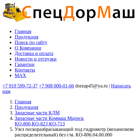
Перейти
к
основному
содержанию
Главная
Продукция
Основная
Поиск по сайту
навигация
O Компании
Доставка и оплата
Новости и отгрузки
Гарантии
Контакты
MAX
+7 919 599-72-37
+7 908 000-01-66
dorzap45@ya.ru |
Написать
нам
Главная
Продукция
Запасные части КДМ
Запасные части Коммаш Мценск
КО-806,КО-823,КО-713
Узел пескоразбрасывающий под гидромотр (механизмзм
распределительный) без г/м. КО-806.04.00.000