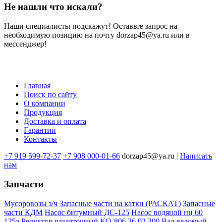
Не нашли что искали?
Наши специалисты подскажут! Оставьте запрос на
необходимую позицию на почту dorzap45@ya.ru или в
мессенджер!
Главная
Поиск по сайту
Меню
О компании
в
Продукция
Доставка и оплата
подвале
Гарантии
Контакты
+7 919 599-72-37
+7 908 000-01-66
dorzap45@ya.ru |
Написать
нам
Запчасти
Мусоровозы з/ч
Запасные части на катки (РАСКАТ)
Запасные
части КДМ
Насос битумный ДС-125
Насос водяной нц 60
125а
Редуктор раздаточный КО-806.36.02.300
Вал ведомый