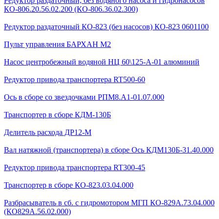
Редуктор раздаточный, без водяного насоса и гидронасосов
КО-806.20.56.02.200 (КО-806.36.02.300)
Редуктор раздаточный КО-823 (без насосов) КО-823 0601100
Пульт управления БАРХАН М2
Насос центробежный водяной НЦ 60\125-А-01 алюминий
Редуктор привода транспортера RT500-60
Ось в сборе со звездочками РПМ8.А1-01.07.000
Транспортер в сборе КДМ-130Б
Делитель расхода ДР12-М
Вал натяжной (транспортера) в сборе Ось КДМ130Б-31.40.000
Редуктор привода транспортера RT300-45
Транспортер в сборе КО-823.03.04.000
Разбрасыватель в сб. с гидромотором МГП КО-829А.73.04.000
(КО829А.56.02.000)