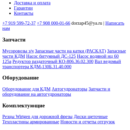
Доставка и оплата
подвале
Гарантии
Контакты
+7 919 599-72-37
+7 908 000-01-66
dorzap45@ya.ru |
Написать
нам
Запчасти
Мусоровозы з/ч
Запасные части на катки (РАСКАТ)
Запасные
части КДМ
Насос битумный ДС-125
Насос водяной нц 60
125а
Редуктор раздаточный КО-806.36.02.300
Вал ведомый
транспортера КДМ-130Б.31.40.000
Оборудование
Оборудование для КДМ
Автогудронаторы
Запчасти и
оборудование на автогудронаторы
Комплектующие
Резцы Wirtgen для дорожной фрезы
Диски щеточные
Техпластины армированные
Новости и отчеты отгрузок