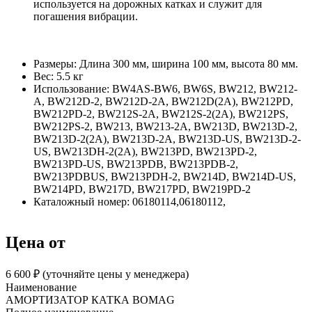
используется на дорожных катках и служит для
погашения вибрации.
Размеры: Длина 300 мм, ширина 100 мм, высота 80 мм.
Вес: 5.5 кг
Использование: BW4AS-BW6, BW6S, BW212, BW212-
A, BW212D-2, BW212D-2A, BW212D(2A), BW212PD,
BW212PD-2, BW212S-2A, BW212S-2(2A), BW212PS,
BW212PS-2, BW213, BW213-2A, BW213D, BW213D-2,
BW213D-2(2A), BW213D-2A, BW213D-US, BW213D-2-
US, BW213DH-2(2A), BW213PD, BW213PD-2,
BW213PD-US, BW213PDB, BW213PDB-2,
BW213PDBUS, BW213PDH-2, BW214D, BW214D-US,
BW214PD, BW217D, BW217PD, BW219PD-2
Каталожный номер: 06180114,06180112,
Цена от
6 600 ₽︁ (уточняйте цены у менеджера)
Наименование
АМОРТИЗАТОР КАТКА BOMAG