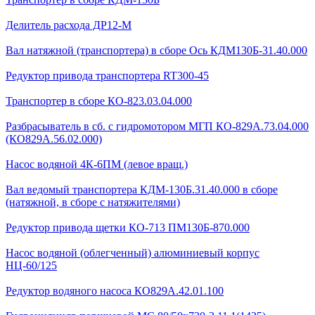
Делитель расхода ДР12-М
Вал натяжной (транспортера) в сборе Ось КДМ130Б-31.40.000
Редуктор привода транспортера RT300-45
Транспортер в сборе КО-823.03.04.000
Разбрасыватель в сб. с гидромотором МГП КО-829А.73.04.000
(КО829А.56.02.000)
Насос водяной 4К-6ПМ (левое вращ.)
Вал ведомый транспортера КДМ-130Б.31.40.000 в сборе
(натяжной, в сборе с натяжителями)
Редуктор привода щетки КО-713 ПМ130Б-870.000
Насос водяной (облегченный) алюминиевый корпус
НЦ-60/125
Редуктор водяного насоса КО829А.42.01.100