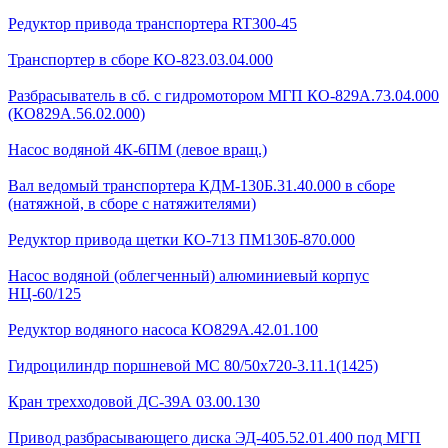
Редуктор привода транспортера RT300-45
Транспортер в сборе КО-823.03.04.000
Разбрасыватель в сб. с гидромотором МГП КО-829А.73.04.000
(КО829А.56.02.000)
Насос водяной 4К-6ПМ (левое вращ.)
Вал ведомый транспортера КДМ-130Б.31.40.000 в сборе
(натяжной, в сборе с натяжителями)
Редуктор привода щетки КО-713 ПМ130Б-870.000
Насос водяной (облегченный) алюминиевый корпус
НЦ-60/125
Редуктор водяного насоса КО829А.42.01.100
Гидроцилиндр поршневой МС 80/50х720-3.11.1(1425)
Кран трехходовой ДС-39А 03.00.130
Привод разбрасывающего диска ЭД-405.52.01.400 под МГП