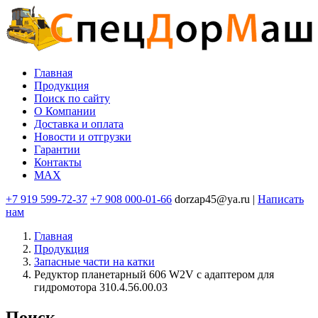
Перейти
к
основному
содержанию
Главная
Продукция
Основная
Поиск по сайту
навигация
O Компании
Доставка и оплата
Новости и отгрузки
Гарантии
Контакты
MAX
+7 919 599-72-37
+7 908 000-01-66
dorzap45@ya.ru |
Написать
нам
Главная
Продукция
Запасные части на катки
Редуктор планетарный 606 W2V с адаптером для
гидромотора 310.4.56.00.03
Поиск