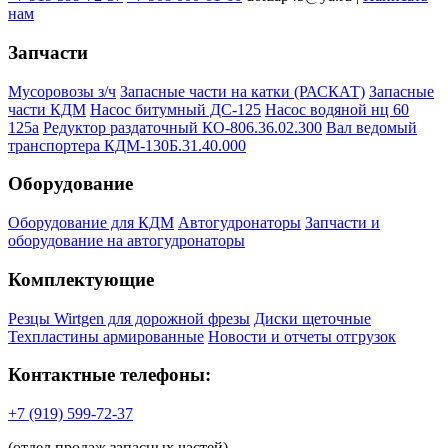
нам
Запчасти
Мусоровозы з/ч
Запасные части на катки (РАСКАТ)
Запасные
части КДМ
Насос битумный ДС-125
Насос водяной нц 60
125а
Редуктор раздаточный КО-806.36.02.300
Вал ведомый
транспортера КДМ-130Б.31.40.000
Оборудование
Оборудование для КДМ
Автогудронаторы
Запчасти и
оборудование на автогудронаторы
Комплектующие
Резцы Wirtgen для дорожной фрезы
Диски щеточные
Техпластины армированные
Новости и отчеты отгрузок
Контактные телефоны:
+7 (919) 599-72-37
(отдел продаж запасных частей)