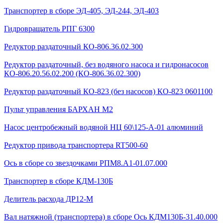
Транспортер в сборе ЭД-405, ЭД-244, ЭД-403
Гидровращатель РПГ 6300
Редуктор раздаточный КО-806.36.02.300
Редуктор раздаточный, без водяного насоса и гидронасосов
КО-806.20.56.02.200 (КО-806.36.02.300)
Редуктор раздаточный КО-823 (без насосов) КО-823 0601100
Пульт управления БАРХАН М2
Насос центробежный водяной НЦ 60\125-А-01 алюминий
Редуктор привода транспортера RT500-60
Ось в сборе со звездочками РПМ8.А1-01.07.000
Транспортер в сборе КДМ-130Б
Делитель расхода ДР12-М
Вал натяжной (транспортера) в сборе Ось КДМ130Б-31.40.000