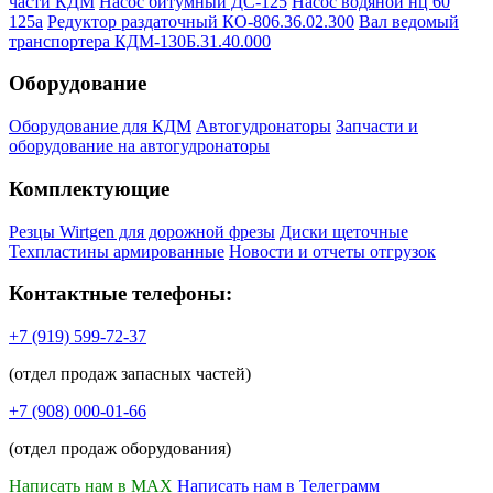
части КДМ
Насос битумный ДС-125
Насос водяной нц 60
125а
Редуктор раздаточный КО-806.36.02.300
Вал ведомый
транспортера КДМ-130Б.31.40.000
Оборудование
Оборудование для КДМ
Автогудронаторы
Запчасти и
оборудование на автогудронаторы
Комплектующие
Резцы Wirtgen для дорожной фрезы
Диски щеточные
Техпластины армированные
Новости и отчеты отгрузок
Контактные телефоны:
+7 (919) 599-72-37
(отдел продаж запасных частей)
+7 (908) 000-01-66
(отдел продаж оборудования)
Написать нам в MAX
Написать нам в Телеграмм