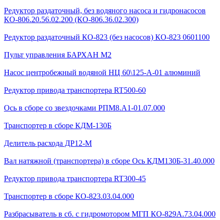
Редуктор раздаточный, без водяного насоса и гидронасосов
КО-806.20.56.02.200 (КО-806.36.02.300)
Редуктор раздаточный КО-823 (без насосов) КО-823 0601100
Пульт управления БАРХАН М2
Насос центробежный водяной НЦ 60\125-А-01 алюминий
Редуктор привода транспортера RT500-60
Ось в сборе со звездочками РПМ8.А1-01.07.000
Транспортер в сборе КДМ-130Б
Делитель расхода ДР12-М
Вал натяжной (транспортера) в сборе Ось КДМ130Б-31.40.000
Редуктор привода транспортера RT300-45
Транспортер в сборе КО-823.03.04.000
Разбрасыватель в сб. с гидромотором МГП КО-829А.73.04.000