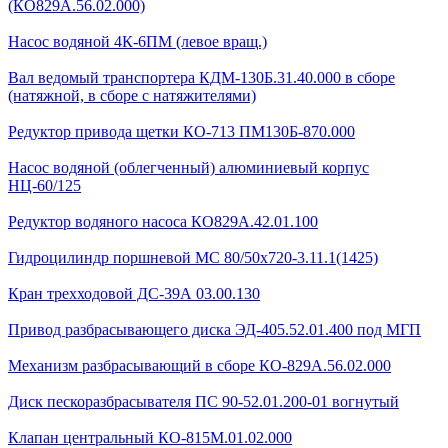
(КО829А.56.02.000)
Насос водяной 4К-6ПМ (левое вращ.)
Вал ведомый транспортера КДМ-130Б.31.40.000 в сборе
(натяжной, в сборе с натяжителями)
Редуктор привода щетки КО-713 ПМ130Б-870.000
Насос водяной (облегченный) алюминиевый корпус
НЦ-60/125
Редуктор водяного насоса КО829А.42.01.100
Гидроцилиндр поршневой МС 80/50х720-3.11.1(1425)
Кран трехходовой ДС-39А 03.00.130
Привод разбрасывающего диска ЭД-405.52.01.400 под МГП
Механизм разбрасывающий в сборе КО-829А.56.02.000
Диск пескоразбрасывателя ПС 90-52.01.200-01 вогнутый
Клапан центральный КО-815М.01.02.000