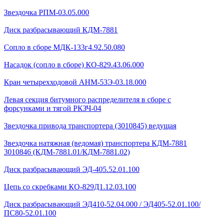
Звездочка РПМ-03.05.000
Диск разбрасывающий КДМ-7881
Сопло в сборе МДК-133г4.92.50.080
Насадок (сопло в сборе) КО-829.43.06.000
Кран четырехходовой AHМ-53Э-03.18.000
Левая секция битумного распределителя в сборе с
форсунками и тягой РКЗЧ-04
Звездочка привода транспортера (3010845) ведущая
Звездочка натяжная (ведомая) транспортера КДМ-7881
3010846 (КДМ-7881.01/КДМ-7881.02)
Диск разбрасывающий ЭД-405.52.01.100
Цепь со скребками КО-829Д1.12.03.100
Диск разбрасывающий ЭД410-52.04.000 / ЭД405-52.01.100/
ПС80-52.01.100