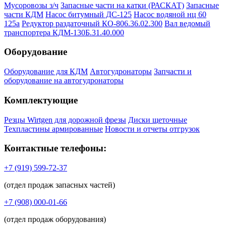
Мусоровозы з/ч
Запасные части на катки (РАСКАТ)
Запасные
части КДМ
Насос битумный ДС-125
Насос водяной нц 60
125а
Редуктор раздаточный КО-806.36.02.300
Вал ведомый
транспортера КДМ-130Б.31.40.000
Оборудование
Оборудование для КДМ
Автогудронаторы
Запчасти и
оборудование на автогудронаторы
Комплектующие
Резцы Wirtgen для дорожной фрезы
Диски щеточные
Техпластины армированные
Новости и отчеты отгрузок
Контактные телефоны:
+7 (919) 599-72-37
(отдел продаж запасных частей)
+7 (908) 000-01-66
(отдел продаж оборудования)