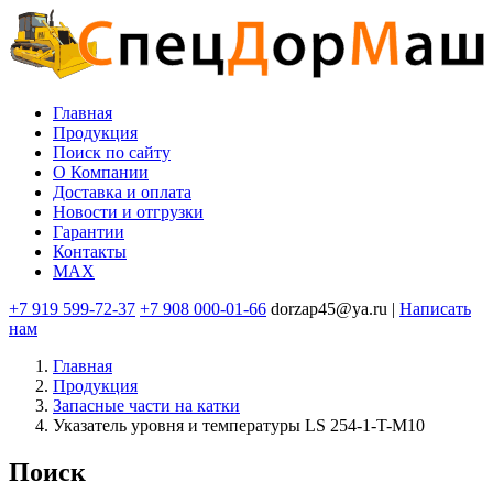
Перейти
к
основному
содержанию
Главная
Продукция
Основная
Поиск по сайту
навигация
O Компании
Доставка и оплата
Новости и отгрузки
Гарантии
Контакты
MAX
+7 919 599-72-37
+7 908 000-01-66
dorzap45@ya.ru |
Написать
нам
Главная
Продукция
Запасные части на катки
Указатель уровня и температуры LS 254-1-T-M10
Поиск